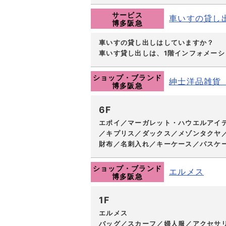
サービス
車いすの貸し
博多阪急
車いすの貸し出しはしていますか？
車いす貸し出しは、1階インフォメーシ
ショップ・ブランド
紳士洋品雑貨
博多阪急
6F
エポイ／マーガレット・ハウエルアイ
／キプリス／ダックス／メゾンタクヤ／
財布／名刺入れ／キーケース／パスケ
ショップ・ブランド
エルメス
博多阪急
1F
エルメス
バッグ／スカーフ／婦人服／アクセサ