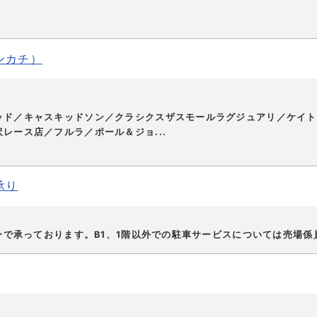
ンカチ）
ッド／キャスキッドソン／クラシクスザスモールラグジュアリ／ケイト
レース店／フルラ／ポール＆ジョ...
承り
ターで承っております。B1、1階以外での駐車サービスについては売場