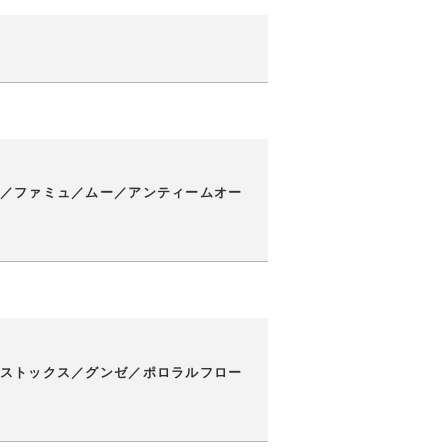
／ファミュ／ムー／アンティームオー
ストックス／グンゼ／ポロラルフロー