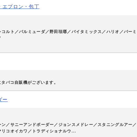
・エプロン・包丁
レコルト／バルミューダ／野田琺瑯／バイタミックス／ハリオ／バーミ
ノ
にタバコ自販機がございます。
ダー
ーン／サニーアンドボーダー／ジョンスメドレー／スタニングルアー／
リコオイカワ／トラディショナルウ...