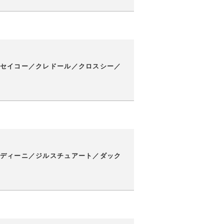
セイコー／クレドール／クロスシー／
ディーニ／ジルスチュアート／ダック