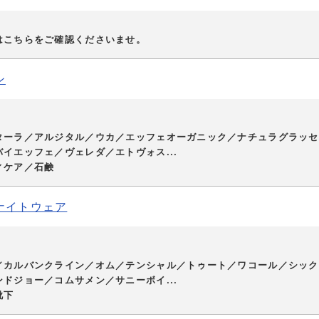
はこちらをご確認くださいませ。
ン
ターラ／アルジタル／ウカ／エッフェオーガニック／ナチュラグラッセ
イエッフェ／ヴェレダ／エトヴォス...
ィケア／石鹸
ナイトウェア
／カルバンクライン／オム／テンシャル／トゥート／ワコール／シック
ドジョー／コムサメン／サニーボイ...
靴下