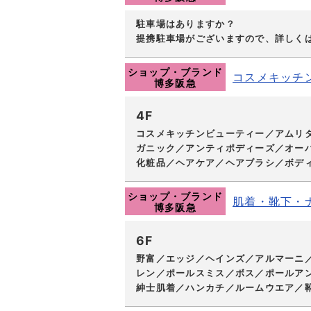
駐車場はありますか？
提携駐車場がございますので、詳しく
ショップ・ブランド
コスメキッチ
博多阪急
4F
コスメキッチンビューティー／アムリ
ガニック／アンティポディーズ／オーバ
化粧品／ヘアケア／ヘアブラシ／ボデ
ショップ・ブランド
肌着・靴下・
博多阪急
6F
野富／エッジ／ヘインズ／アルマーニ
レン／ポールスミス／ボス／ポールアン
紳士肌着／ハンカチ／ルームウエア／