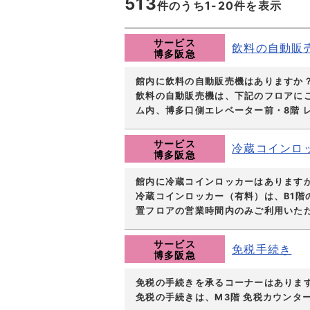
513
件のうち1-
20
件を表示
サービス
飲料の自動販
博多阪急
館内に飲料の自動販売機はありますか
飲料の自動販売機は、下記のフロアにご
ム内、博多口側エレベーター前・8階 レス
サービス
冷蔵コインロ
博多阪急
館内に冷蔵コインロッカーはあります
冷蔵コインロッカー（有料）は、B1階
置フロアの営業時間内のみご利用いた
サービス
免税手続き
博多阪急
免税の手続きを承るコーナーはありま
免税の手続きは、M3階 免税カウンタ