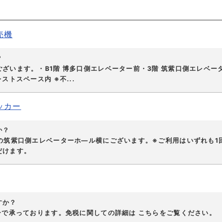
売機
？
ざいます。・B1階 博多口側エレベーター前・3階 筑紫口側エレベータ
トスペース内 ※不...
ッカー
か？
の筑紫口側エレベーターホ―ル横にございます。※ご利用はいずれも1
だけます。
すか？
ーで承っております。免税に関しての詳細は こちらをご覧ください。