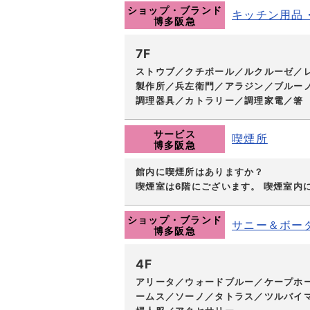
ショップ・ブランド
キッチン用品
博多阪急
7F
ストウブ／クチポール／ルクルーゼ／
製作所／兵左衛門／アラジン／ブルー
調理器具／カトラリー／調理家電／箸
サービス
喫煙所
博多阪急
館内に喫煙所はありますか？
喫煙室は6階にございます。 喫煙室内
ショップ・ブランド
サニー＆ボー
博多阪急
4F
アリータ／ウォードブルー／ケープホ
ームス／ソーノ／タトラス／ツルバイマ