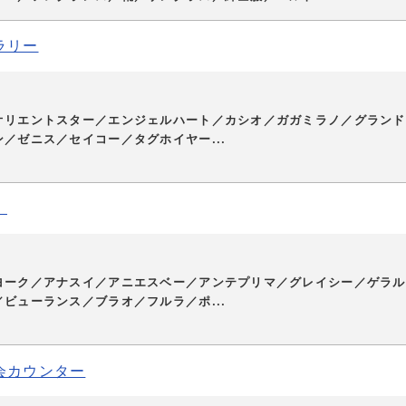
ラリー
オリエントスター／エンジェルハート／カシオ／ガガミラノ／グランド
／ゼニス／セイコー／タグホイヤー...
）
ヨーク／アナスイ／アニエスベー／アンテプリマ／グレイシー／ゲラル
ビューランス／ブラオ／フルラ／ポ...
会カウンター