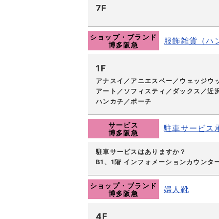
7F
ショップ・ブランド
服飾雑貨（ハ
博多阪急
1F
アナスイ／アニエスベー／ウェッジウ
アート／ソフィスティ／ダックス／近沢
ハンカチ／ポーチ
サービス
駐車サービス
博多阪急
駐車サービスはありますか？
B1、1階 インフォメーションカウン
ショップ・ブランド
婦人靴
博多阪急
4F