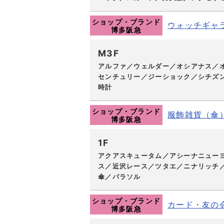
ショップ・ブランド
ウォッチギャ
博多阪急
M3F
アルファ／ウェルダー／オシアナス／
センチュリー／ジーショック／シチズン
時計
ショップ・ブランド
服飾雑貨（傘
博多阪急
1F
アクアスキュータム／アシーナニュー
ス／近沢レース／ツタエ／ニナリッチ／
傘／パラソル
ショップ・ブランド
カード・友の
博多阪急