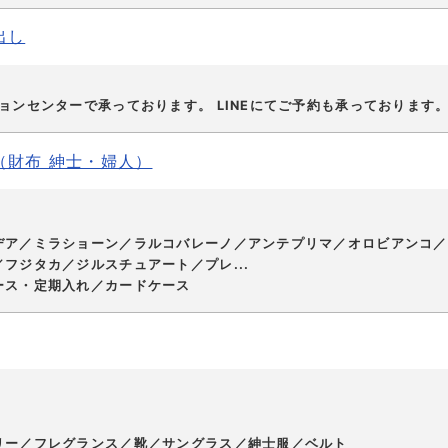
出し
ョンセンターで承っております。 LINEにてご予約も承っております
（財布 紳士・婦人）
デア／ミラショーン／ラルコバレーノ／アンテプリマ／オロビアンコ／
フジタカ／ジルスチュアート／プレ...
ース・定期入れ／カードケース
リー／フレグランス／靴／サングラス／紳士服／ベルト