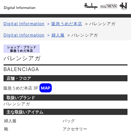
Digital Information
>
阪急うめだ本店
>
バレンシアガ
Digital Information
>
婦人服
>
バレンシアガ
ショップ・ブランド
阪急うめだ本店
バレンシアガ
BALENCIAGA
店舗・フロア
阪急うめだ本店
3F
MAP
取扱いブランド
バレンシアガ
主な取扱いアイテム
婦人服
バッグ
靴
アクセサリー