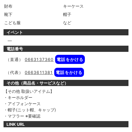
財布
キーケース
靴下
帽子
こども服
など
イベント
―
電話番号
（直通）
0663137360
電話をかける
（代表）
0663611381
電話をかける
その他（商品名・サービスなど）
【その他 取扱いアイテム】
・キーホルダー
・アイフォンケース
・帽子(ニット帽、キャップ)
・マフラー ※要確認
LINK URL