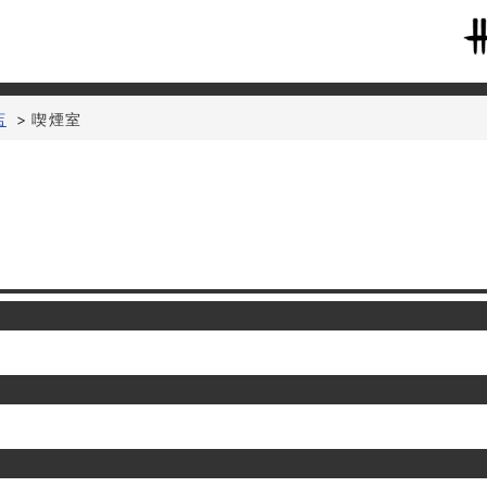
店
>
喫煙室