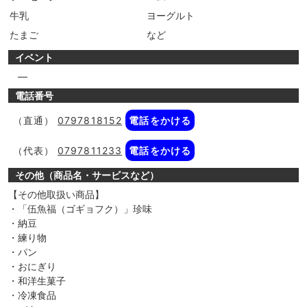
牛乳
ヨーグルト
たまご
など
イベント
―
電話番号
（直通）
0797818152
電話をかける
（代表）
0797811233
電話をかける
その他（商品名・サービスなど）
【その他取扱い商品】
・「伍魚福（ゴギョフク）」珍味
・納豆
・練り物
・パン
・おにぎり
・和洋生菓子
・冷凍食品