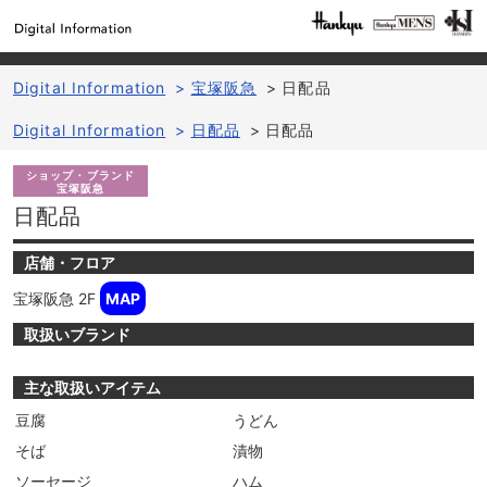
Digital Information
>
宝塚阪急
>
日配品
Digital Information
>
日配品
>
日配品
ショップ・ブランド
宝塚阪急
日配品
店舗・フロア
宝塚阪急
2F
MAP
取扱いブランド
主な取扱いアイテム
豆腐
うどん
そば
漬物
ソーセージ
ハム