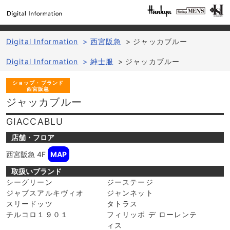
Digital Information
>
西宮阪急
>
ジャッカブルー
Digital Information
>
紳士服
>
ジャッカブルー
ショップ・ブランド
西宮阪急
ジャッカブルー
GIACCABLU
店舗・フロア
西宮阪急
4F
MAP
取扱いブランド
シーグリーン
ジーステージ
ジャブスアルキヴィオ
ジャンネット
スリードッツ
タトラス
チルコロ１９０１
フィリッポ デ ローレンテ
ィス