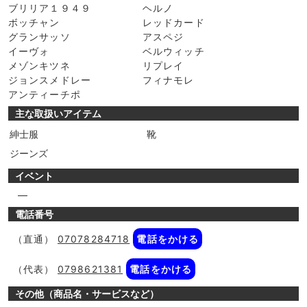
ブリリア１９４９
ヘルノ
ボッチャン
レッドカード
グランサッソ
アスペジ
イーヴォ
ベルウィッチ
メゾンキツネ
リプレイ
ジョンスメドレー
フィナモレ
アンティーチポ
主な取扱いアイテム
紳士服
靴
ジーンズ
イベント
―
電話番号
（直通）
07078284718
電話をかける
（代表）
0798621381
電話をかける
その他（商品名・サービスなど）