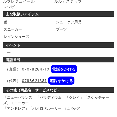
ルフレジュイール
ルルカステップ
レシピ
主な取扱いアイテム
靴
シューケア用品
スニーカー
ブーツ
レインシューズ
イベント
―
電話番号
（直通）
07078284710
電話をかける
（代表）
0798621381
電話をかける
その他（商品名・サービスなど）
「ニューバランス」「パラディウム」「クレイ」「スケッチャー
ズ」スニーカー
「アンドレア」「パオロペルーリー」はバッグ