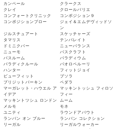
カンペール
クラークス
クレイ
クロールバリエ
コンフォートクリニック
コンポジション９
コンポジションブロー
ジェイ＆エムデヴィッドソ
ン
ジルスチュアート
スケッチャーズ
タマリス
テンパレイト
ドミニクバー
ニューバランス
ニューモ
バスクラフト
バスルーム
パラディウム
パラディクルール
パオロペルーリ
ハンター
フィットジョイ
ビューフィット
ブソラ
ブリジットバーキン
ペダラ
マーガレット・ハウエル ア
マッキントッシュ フィロソ
イデア
フィー
マッキントツシュ ロンドン
ムーム
メルモ
モネ
ユニティ
ラウンドアバウト
ランバン オン ブルー
ランバン コレクション
リーガル
リーガルウォーカー