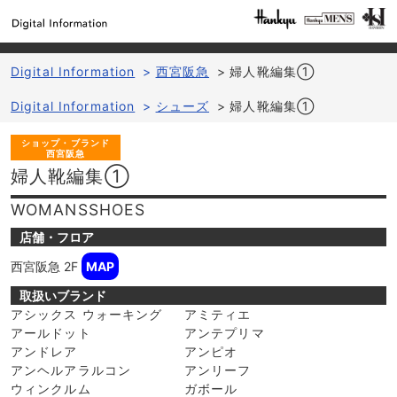
Digital Information
>
西宮阪急
>
婦人靴編集①
Digital Information
>
シューズ
>
婦人靴編集①
ショップ・ブランド
西宮阪急
婦人靴編集①
WOMANSSHOES
店舗・フロア
西宮阪急
2F
MAP
取扱いブランド
アシックス ウォーキング
アミティエ
アールドット
アンテプリマ
アンドレア
アンピオ
アンヘルアラルコン
アンリーフ
ウィンクルム
ガボール