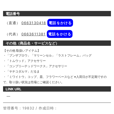
電話番号
（直通）
0663130418
電話をかける
（代表）
0663611381
電話をかける
その他（商品名・サービスなど）
【その他 取扱いアイテム】
・「ブンザブロウ」「マリーンセル」「ラストフレーム」バッグ
・「トムウッド」アクセサリー
・「コンプリ―テッドワークス」アクセサリー
・「ヤチコダルマ」だるま
・「ミワイトウ」コップ、皿、フラワーベースなど ※入荷日が不定期ですの
で、取り扱い状況は売場にご確認ください。
LINK URL
―
管理番号
：19832 /
作成日時
：