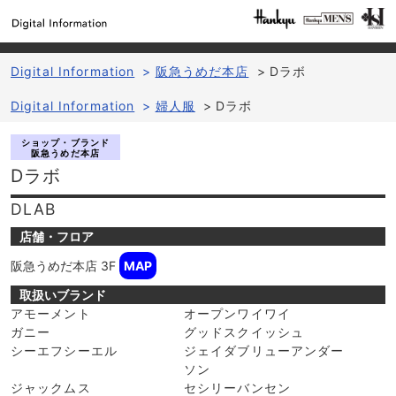
Digital Information
>
阪急うめだ本店
>
Dラボ
Digital Information
>
婦人服
>
Dラボ
ショップ・ブランド
阪急うめだ本店
Dラボ
DLAB
店舗・フロア
阪急うめだ本店
3F
MAP
取扱いブランド
アモーメント
オープンワイワイ
ガニー
グッドスクイッシュ
シーエフシーエル
ジェイダブリューアンダー
ソン
ジャックムス
セシリーバンセン