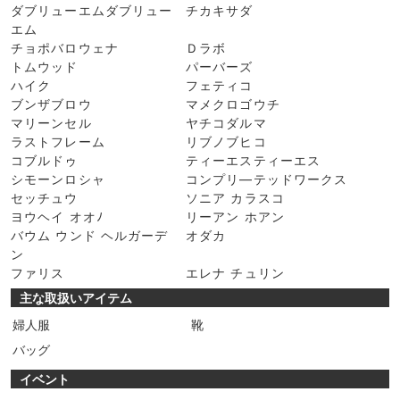
ダブリューエムダブリュー
チカキサダ
エム
チョポバロウェナ
Ｄラボ
トムウッド
パーバーズ
ハイク
フェティコ
ブンザブロウ
マメクロゴウチ
マリーンセル
ヤチコダルマ
ラストフレーム
リブノブヒコ
コブルドゥ
ティーエスティーエス
シモーンロシャ
コンプリ―テッドワークス
セッチュウ
ソニア カラスコ
ヨウヘイ オオﾉ
リーアン ホアン
バウム ウンド ヘルガーデ
オダカ
ン
ファリス
エレナ チュリン
主な取扱いアイテム
婦人服
靴
バッグ
イベント