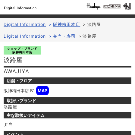
Digital Information
>
阪神梅田本店
>
淡路屋
Digital Information
>
弁当・寿司
>
淡路屋
ショップ・ブランド
阪神梅田本店
淡路屋
AWAJIYA
店舗・フロア
阪神梅田本店
B1
MAP
取扱いブランド
淡路屋
主な取扱いアイテム
弁当
イベント