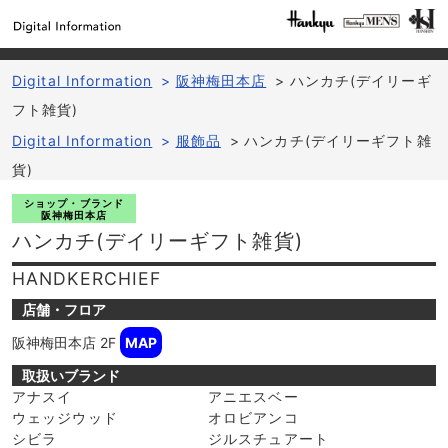
Digital Information
>
阪神梅田本店
>
ハンカチ(デイリーギ
フト雑貨)
Digital Information
>
服飾品
>
ハンカチ(デイリーギフト雑
貨)
ショップ・ブランド
阪神梅田本店
ハンカチ(デイリーギフト雑貨)
HANDKERCHIEF
店舗・フロア
阪神梅田本店
2F
MAP
取扱いブランド
アナスイ
アニエスベー
ウェッジウッド
オロビアンコ
シビラ
ジルスチュアート