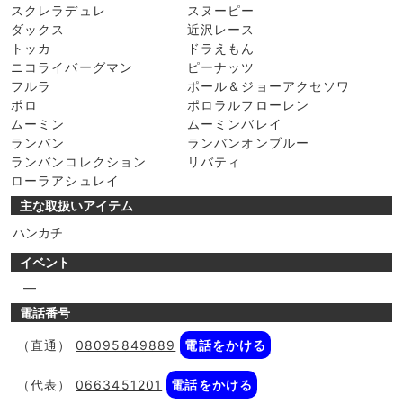
スクレラデュレ
スヌーピー
ダックス
近沢レース
トッカ
ドラえもん
ニコライバーグマン
ピーナッツ
フルラ
ポール＆ジョーアクセソワ
ポロ
ポロラルフローレン
ムーミン
ムーミンバレイ
ランバン
ランバンオンブルー
ランバンコレクション
リバティ
ローラアシュレイ
主な取扱いアイテム
ハンカチ
イベント
―
電話番号
（直通）
08095849889
電話をかける
（代表）
0663451201
電話をかける