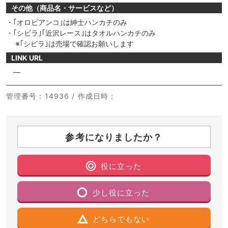
その他（商品名・サービスなど）
・｢オロビアンコ｣は紳士ハンカチのみ
・｢シビラ｣｢近沢レース｣はタオルハンカチのみ
※｢シビラ｣は売場で確認お願いします
LINK URL
―
管理番号
：14936 /
作成日時
：
参考になりましたか？
役に立った
少し役に立った
どちらでもない