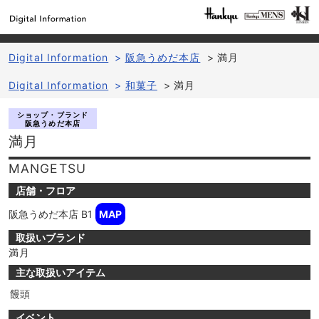
Digital Information
>
阪急うめだ本店
>
満月
Digital Information
>
和菓子
>
満月
ショップ・ブランド
阪急うめだ本店
満月
MANGETSU
店舗・フロア
阪急うめだ本店
B1
MAP
取扱いブランド
満月
主な取扱いアイテム
饅頭
イベント