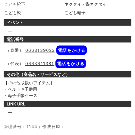
こども靴下
ネクタイ・蝶ネクタイ
こども靴
こども帽子
イベント
―
電話番号
（直通）
0663139623
電話をかける
（代表）
0663611381
電話をかける
その他（商品名・サービスなど）
【その他取扱いアイテム】
・ベルト ※子供用
・母子手帳ケース
LINK URL
―
管理番号
：1144 /
作成日時
：