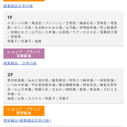
銘菓銘品日本の味
1F
ナダシンの餅／風流堂／フジバンビ／文明堂／鎌倉紅谷／芳林堂／母恵
夢／ホリ／豆政／丸太町かわみち屋／み乃亀／村岡総本舗／村上製菓所
／名物かまど／山下おいり本舗／山田屋／ラグノオささき／落雁諸江屋
／若菜屋...
和菓子／洋菓子／佃煮
ショップ・ブランド
宝塚阪急
銘菓銘品 日本の味
2F
青木松風庵／あみだ池大黒／飯島商店／井筒八つ橋本舗／一保堂茶舗／
いづみや本舗／宇佐美煎餅本舗／榮太樓總本舗／柿安本店／鎌倉五郎本
店／かん川本舗／祇園小石／きねや／錦松梅／銀装／黄金家／ざびえる
本舗／さ...
佃煮／お茶／カステラ／和菓子／洋菓子
ショップ・ブランド
西宮阪急
美味極み(銘菓銘品日本の味)