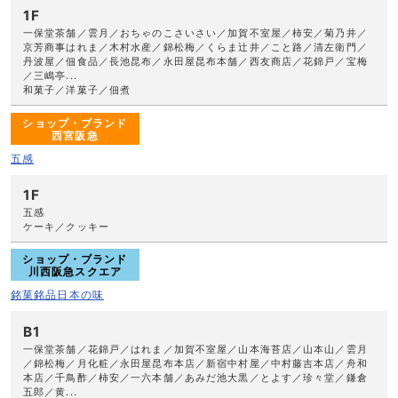
1F
一保堂茶舗／雲月／おちゃのこさいさい／加賀不室屋／柿安／菊乃井／
京芳商事はれま／木村水産／錦松梅／くらま辻井／こと路／清左衛門／
丹波屋／佃食品／長池昆布／永田屋昆布本舗／西友商店／花錦戸／宝梅
／三嶋亭...
和菓子／洋菓子／佃煮
ショップ・ブランド
西宮阪急
五感
1F
五感
ケーキ／クッキー
ショップ・ブランド
川西阪急スクエア
銘菓銘品日本の味
B1
一保堂茶舗／花錦戸／はれま／加賀不室屋／山本海苔店／山本山／雲月
／錦松梅／月化粧／永田屋昆布本店／新宿中村屋／中村藤吉本店／舟和
本店／千鳥酢／柿安／一六本舗／あみだ池大黒／とよす／珍々堂／鎌倉
五郎／黄...