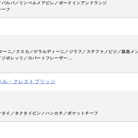
／バルバ／リンペルメアビレ／ボードインアンドランジ
チーフ
ルマーニ／クスカ／ゲラルディーニ／ジラフ／ステファノビジ／阪急メ
ジボレッリ／ロバートフレーザー...
ベル・クレストブリッジ
クタイ／ネクタイピン／ハンカチ／ポケットチーフ