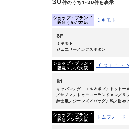
30
件のうち1-
20
件を表示
ショップ・ブランド
ミキモト
阪急うめだ本店
6F
ミキモト
ジュエリー／カフスボタン
ショップ・ブランド
ザ ストア ト
阪急メンズ大阪
B1
キャバン／ダニエル＆ボブ／ドットー
／サノマ／トゥモローランドメン／リプ
紳士服／ジーンズ／バッグ／靴／財布
ショップ・ブランド
トムフォード
阪急メンズ大阪