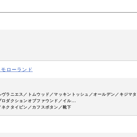
ゥモローランド
ルヴラニエス／トムウッド／マッキントッシュ／オールデン／キジマタ
ロダクションオブファウンド／イル...
／ネクタイピン／カフスボタン／靴下